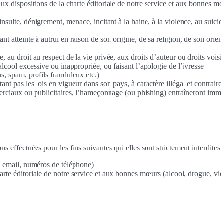
 aux dispositions de la charte éditoriale de notre service et aux bonnes
insulte, dénigrement, menace, incitant à la haine, à la violence, au suic
ant atteinte à autrui en raison de son origine, de sa religion, de son ori
e, au droit au respect de la vie privée, aux droits d’auteur ou droits voi
lcool excessive ou inappropriée, ou faisant l’apologie de l’ivresse
s, spam, profils frauduleux etc.)
ctant pas les lois en vigueur dans son pays, à caractère illégal et contr
erciaux ou publicitaires, l’hameçonnage (ou phishing) entraîneront im
s effectuées pour les fins suivantes qui elles sont strictement interdites
 email, numéros de téléphone)
arte éditoriale de notre service et aux bonnes mœurs (alcool, drogue, v