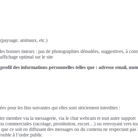
(paysage, animaux, etc.)
et des bonnes mœurs : pas de photographies dénudées, suggestives, à con
affichage optimal sur le site
 profil des informations personnelles telles que : adresse email, nu
es pour les fins suivantes qui elles sont strictement interdites :
re membre via la messagerie, via le chat webcam et tout autre support
s ou commerciales (racolage, prostitution, escort…) ou renvoyant vers to
e que ce soit en diffusant des messages ou du contenu ne respectant pas 
trouble à l’ordre public