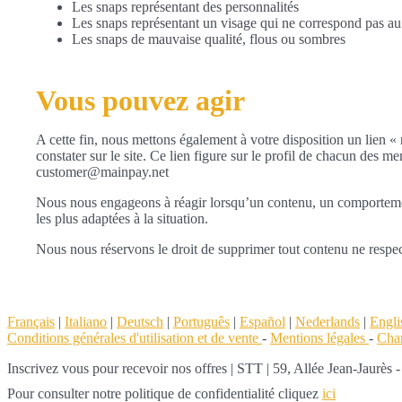
Les snaps représentant des personnalités
Les snaps représentant un visage qui ne correspond pas 
Les snaps de mauvaise qualité, flous ou sombres
Vous pouvez agir
A cette fin, nous mettons également à votre disposition un lien « 
constater sur le site. Ce lien figure sur le profil de chacun des m
customer@mainpay.net
Nous nous engageons à réagir lorsqu’un contenu, un comportement 
les plus adaptées à la situation.
Nous nous réservons le droit de supprimer tout contenu ne respec
Français
|
Italiano
|
Deutsch
|
Português
|
Español
|
Nederlands
|
Engli
Conditions générales d'utilisation et de vente
-
Mentions légales
-
Char
Inscrivez vous pour recevoir nos offres
|
STT | 59, Allée Jean-Jaurès
Pour consulter notre politique de confidentialité cliquez
ici