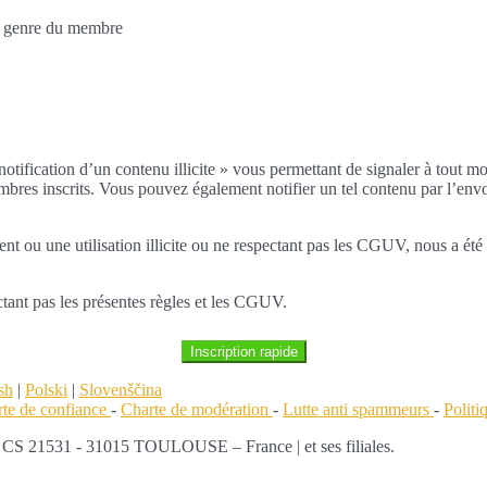
au genre du membre
notification d’un contenu illicite » vous permettant de signaler à tout m
embres inscrits. Vous pouvez également notifier un tel contenu par l’envo
ou une utilisation illicite ou ne respectant pas les CGUV, nous a été 
tant pas les présentes règles et les CGUV.
Inscription rapide
sh
|
Polski
|
Slovenščina
te de confiance
-
Charte de modération
-
Lutte anti spammeurs
-
Polit
 - CS 21531 - 31015 TOULOUSE – France | et ses filiales.